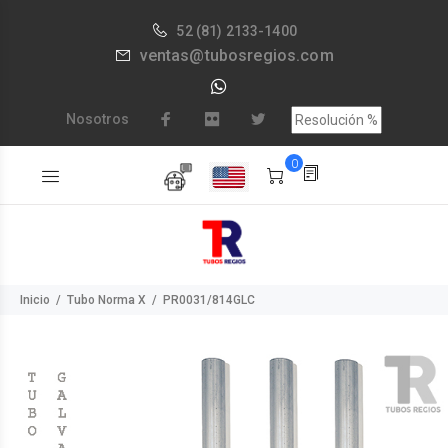
52
(81) 2133-1400
ventas@tubosregios.com
Nosotros
0
Inicio
Tubo Norma X
PR0031/814GLC