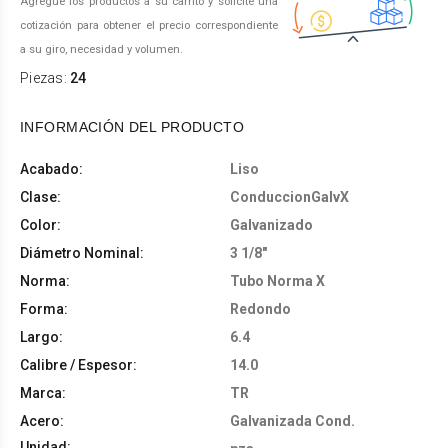
Agregue los productos a su carrito y solicite una
cotización para obtener el precio correspondiente
a su giro, necesidad y volumen.
Piezas:
24
INFORMACIÓN DEL PRODUCTO
Acabado:
Liso
Clase:
ConduccionGalvX
Color:
Galvanizado
Diámetro Nominal:
3 1/8"
Norma:
Tubo Norma X
Forma:
Redondo
Largo:
6.4
Calibre / Espesor:
14.0
Marca:
TR
Acero:
Galvanizada Cond.
Unidad: