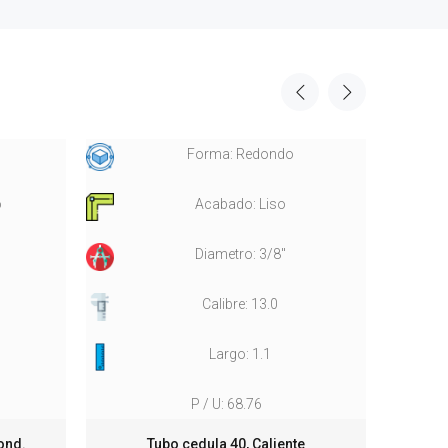
Forma: Redondo
o
Acabado: Liso
Diametro: 3/8"
Calibre: 13.0
Largo: 1.1
P / U: 68.76
ond.
Tubo cedula 40, Caliente
Tub