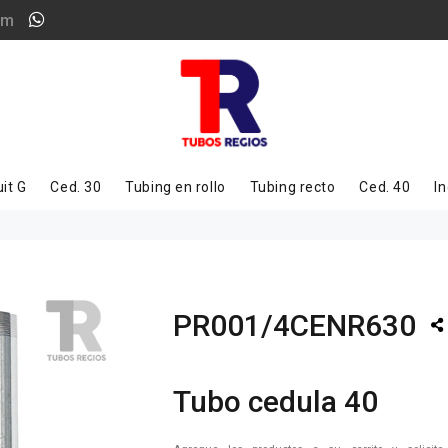
om
it G
Ced. 30
Tubing en rollo
Tubing recto
Ced. 40
In
PR001/4CENR630
Tubo cedula 40