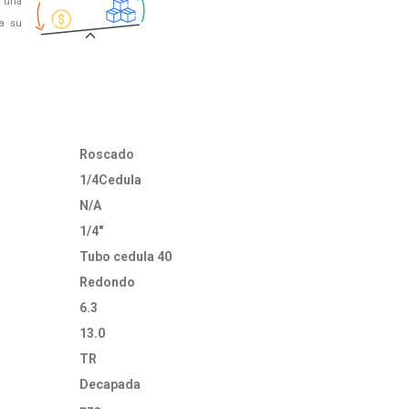
 una
 a su
Roscado
1/4Cedula
N/A
1/4"
Tubo cedula 40
Redondo
6.3
13.0
TR
Decapada