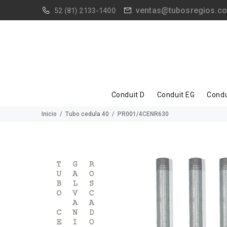
ventas@tubosregios.c
52
(81) 2133-1400
Conduit D
Conduit EG
Condu
Inicio
Tubo cedula 40
PR001/4CENR630