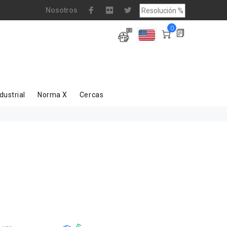
Nosotros
0
dustrial
Norma X
Cercas