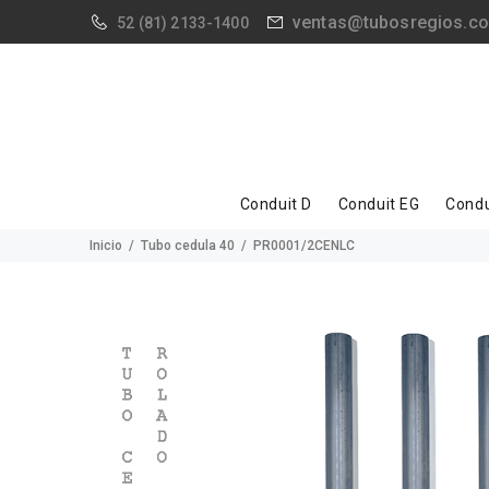
ventas@tubosregios.c
52
(81) 2133-1400
Conduit D
Conduit EG
Condu
Inicio
Tubo cedula 40
PR0001/2CENLC