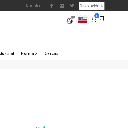
Nosotros
0
dustrial
Norma X
Cercas