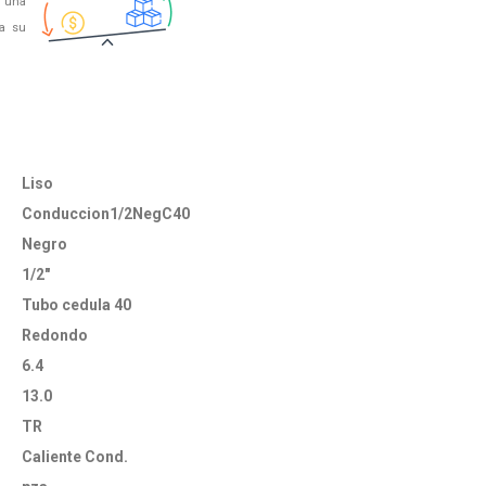
 una
 a su
Liso
Conduccion1/2NegC40
Negro
1/2"
Tubo cedula 40
Redondo
6.4
13.0
TR
Caliente Cond.