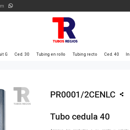
om
it G
Ced. 30
Tubing en rollo
Tubing recto
Ced. 40
In
PR0001/2CENLC
Tubo cedula 40